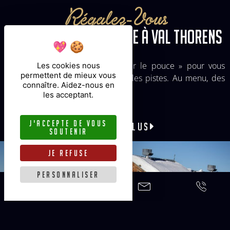
Régalez-Vous
AU BISTRO DE LA MARINE À VAL THORENS
Découvrez un service Bistro « sur le pouce » pour vous
Les cookies nous
permettent de mieux vous
réchauffer après un moment sur les pistes. Au menu, des
connaître. Aidez-nous en
plats simples, rapides et copieux.
les acceptant.
j'accepte de vous
EN SAVOIR PLUS
soutenir
je refuse
personnaliser