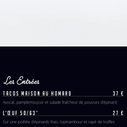
Les Entrées
TACOS MAISON AU HOMARD
37 €
Avocat, pamplemousse et salade fraîcheur de pousses d’épinard
L’ŒUF 50/63°
27 €
Sur une poêlée d’épinards frais, topinambour et rapé de truffes